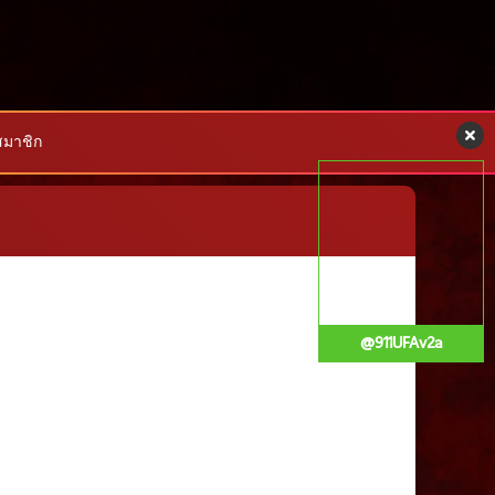
สมาชิก
@911UFAv2a