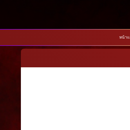
หน้าแ