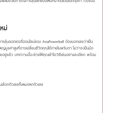
มผัสประสบการณ์การลุ้นโชคแบบใหม่ที่น่าตื่นเต้นและคุ้มค่า เว็บของ
หม่
ยการลุ้นลอตเตอรี่ออนไลน์ของ
AsiaPowerball
ต้องบอกเลยว่าเป็น
หญ่มูลค่าสูงที่อาจเปลี่ยนชีวิตคุณได้ภายในพริบตา ไม่ว่าจะเป็นมือ
ไทยอยู่แล้ว บทความนี้จะช่วยให้คุณเข้าใจวิธีเล่นอย่างละเอียด พร้อม
ล่นเลือกตัวเลขทั้งหมดหกตัวเลข