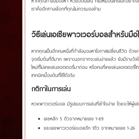
หากคุณกำลังมองหา
หวยออนไลน์
ที่ไม่เหมือนใครและอยากสั
เราคืออีกทางเลือกที่คุณไม่ควรมองข้าม
วิธีเล่นเอเชียพาวเวอร์บอลสำหรับมือใ
หากคุณเป็นอีกคนหนึ่งที่กำลังมองหาโอกาสเปลี่ยนชีวิต ด้ว
จุดเริ่มต้นที่ดีมาก เพราะนอกจากจะเล่นง่ายแล้ว ยังมีรางวัลใ
ใหม่ที่ไม่เคยเล่นลอตเตอรี่มาก่อน หรือคนที่เคยเล่นลอตเตอรี่
เทคนิคเบื้องต้นที่ใช้ได้จริง
กติกาในการเล่น
หวยพาวเวอร์บอล มีรูปแบบการเล่นที่เข้าใจง่าย โดยจะให้ผู้เ
เลขหลัก 5 ตัวจากหมายเลข 1-69
และเลขพาวเวอร์ยบอลอีก 1ตัว จากหมายเลข 1-26