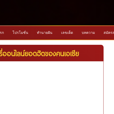
รก
โปรโมชั่น
ทำนายฝัน
เลขเด็ด
บทความ
สมัคร
ี่ออนไลน์ยอดฮิตของคนเอเชีย