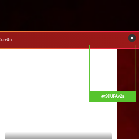
สมาชิก
@911UFAv2a