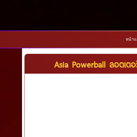
หน้าแ
Asia Powerball ลอตเตอร