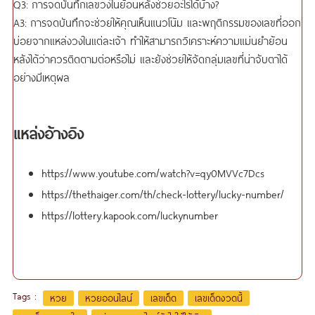
Q3: การจดบันทึกเลขวงในย้อนหลังช่วยอะไรได้บ้าง?
A3:
การจดบันทึกจะช่วยให้คุณเห็นแนวโน้ม และพฤติกรรมของเลขที่ออก
บ่อยจากแหล่งวงในแต่ละเจ้า ทำให้สามารถวิเคราะห์ความแม่นยำย้อน
หลังได้ว่าควรติดตามต่อหรือไม่ และยังช่วยให้จัดกลุ่มเลขที่น่าจับตาได้
อย่างมีเหตุผล
แหล่งอ้างอิง
https://www.youtube.com/watch?v=qy0MVVc7Dcs
https://thethaiger.com/th/check-lottery/lucky-number/
https://lottery.kapook.com/luckynumber
Tags :
หวย
หวยออนไลน์
เลขเด็ด
เลขเด็ดงวดนี้