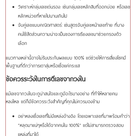
วิเคราะห์กลุ่มเลขเด่นรอง:
เช่นกลุ่มเลขหลักสิบที่ออกบ่อย หรือเลข
หลักหน่วยที่หายไปนานเกินไป
จับคู่เลขแบบคณิตศาสตร์:
เช่นสูตรจับคู่เลขหน้าเลขท้าย ที่บาง
คนใช้สัดส่วนความน่าจะเป็นของการเรียงเลขมาช่วยกรองตัว
เลือก
แนวทางเหล่านี้อาจไม่รับประกันผลแบบ 100% แต่ช่วยให้การเสี่ยงโชคมี
พื้นฐานที่ดีกว่าการเดาสุ่มหรือเชื่อแค่กระแส
ข้อควรระวังในการตีเลขจากวงใน
แม้เลขจากวงในจะดูน่าสนใจและดูมีอะไรบางอย่าง ที่ทำให้หลายคน
หลงใหล แต่ก็มีข้อควรระวังสำคัญที่คุณไม่ควรมองข้าม
อย่าหลงเชื่อเลขที่ไม่มีแหล่งอ้างอิง:
โดยเฉพาะเลขที่มาพร้อมคำว่า
“หลุดมาแน่ๆหรือได้จากคนใน 100%” แต่ไม่สามารถตรวจสอบ
แหล่งที่มาได้