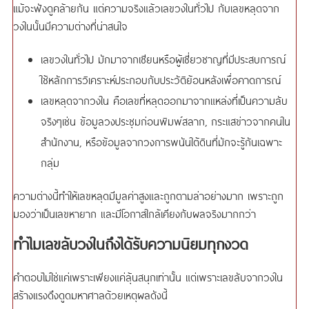
แม้จะฟังดูคล้ายกัน แต่ความจริงแล้วเลขวงในทั่วไป กับเลขหลุดจาก
วงในนั้นมีความต่างที่น่าสนใจ
เลขวงในทั่วไป
มักมาจากเซียนหรือผู้เชี่ยวชาญที่มีประสบการณ์
ใช้หลักการวิเคราะห์ประกอบกับประวัติย้อนหลังเพื่อคาดการณ์
เลขหลุดจากวงใน
คือเลขที่หลุดออกมาจากแหล่งที่เป็นความลับ
จริงๆเช่น ข้อมูลวงประชุมก่อนพิมพ์สลาก, กระแสข่าวจากคนใน
สำนักงาน, หรือข้อมูลจากวงการพนันใต้ดินที่มักจะรู้กันเฉพาะ
กลุ่ม
ความต่างนี้ทำให้เลขหลุดมีมูลค่าสูงและถูกตามล่าอย่างมาก เพราะถูก
มองว่าเป็นเลขหายาก และมีโอกาสใกล้เคียงกับผลจริงมากกว่า
ทำไมเลขลับวงในถึงได้รับความนิยมทุกงวด
คำตอบไม่ใช่แค่เพราะเพียงแค่ลุ้นสนุกเท่านั้น แต่เพราะเลขลับจากวงใน
สร้างแรงดึงดูดมหาศาลด้วยเหตุผลดังนี้