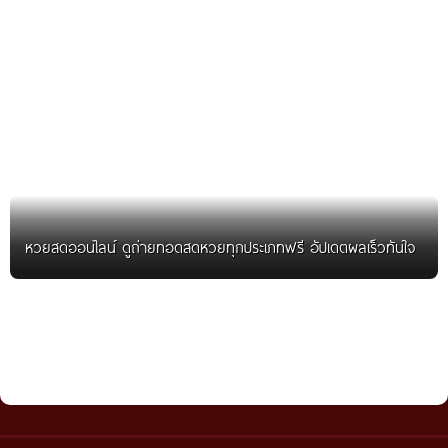
หวยสดออนไลน์ ดูถ่ายทอดสดหวยทุกประเภทฟรี อัปเดตผลเร็วทันใจ