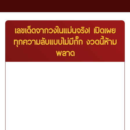
เลขเด็ดจากวงในแม่นจริง! เปิดเผย
ทุกความลับแบบไม่มีกั๊ก งวดนี้ห้าม
พลาด