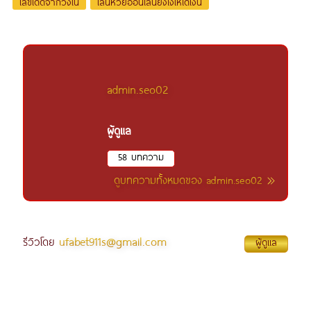
เลขเด็ดจากวงใน
เล่นหวยออนไลน์ยังไงให้ได้เงิน
admin.seo02
ผู้ดูแล
58 บทความ
ดูบทความทั้งหมดของ admin.seo02
ufabet911s@gmail.com
รีวิวโดย
ผู้ดูแล