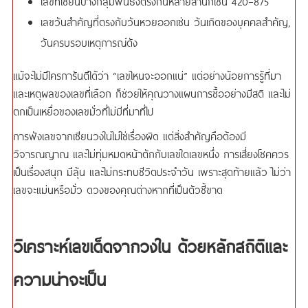
เลขที่เซียนบางกลุ่มฟันธงตรงกันหลายสำนักเช่น 420–875
เลขวันสำคัญที่ตรงกับวันหวยออกเช่น วันเกิดของบุคคลสำคัญ,
วันครบรอบเหตุการณ์ดัง
แม้จะไม่มีใครการันตีได้ว่า “เลขไหนจะออกแน่” แต่อย่างน้อยการรู้ที่มา
และเหตุผลของเลขที่เลือก ก็ช่วยให้คุณวางแผนการซื้ออย่างมีสติ และไม่
ตกเป็นเหยื่อของเลขมั่วที่ไม่มีที่มาที่ไป
การฟังเลขจากเซียนวงในไม่ใช่เรื่องผิด แต่สิ่งสำคัญคือต้องมี
วิจารณญาณ และไม่ทุ่มหมดหน้าตักกับเลขใดเลขหนึ่ง การเสี่ยงโชคควร
เป็นเรื่องสนุก มีลุ้น และไม่กระทบชีวิตประจำวัน เพราะสุดท้ายแล้ว ไม่ว่า
เลขจะแม่นหรือมั่ว ดวงของคุณต่างหากที่เป็นตัวชี้ขาด
วิเคราะห์เลขเด็ดจากวงใน ด้วยหลักสถิติและ
ความน่าจะเป็น