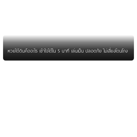
หวยใต้ดินคืออะไร เข้าใจได้ใน 5 นาที เล่นเป็น ปลอดภัย ไม่เสี่ยงโดนโกง