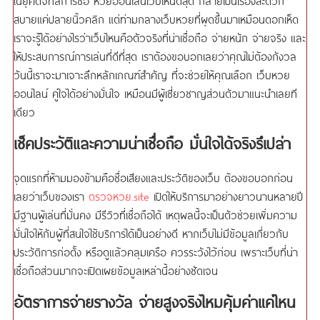
ในยุคดิจิทัลการซื้อ
หวยออนไลน์เว็บไหนดีสุด
กลายเป็นเรื่องสะดวก
สบายแค่ปลายนิ้วคลิก แต่ท่ามกลางเว็บหวยที่ผุดขึ้นมาเหมือนดอกเห็ด
เราจะรู้ได้อย่างไรว่าเว็บไหนคือตัวจริงที่น่าเชื่อถือ จ่ายหนัก จ่ายจริง และ
ให้ประสบการณ์การเล่นที่ดีที่สุด เราต้องขอบอกเลยว่าคุณไม่ต้องกังวล
วันนี้เราจะมาเจาะลึกหลักเกณฑ์สำคัญ ที่จะช่วยให้คุณเลือก
เว็บหวย
ออนไลน์
คู่ใจได้อย่างมั่นใจ เหมือนมีผู้เชี่ยวชาญส่วนตัวมาแนะนำเลยที
เดียว
เช็คประวัติและความน่าเชื่อถือ มั่นใจได้จริงรึเปล่า
จุดแรกที่ห้ามมองข้ามคือชื่อเสียงและประวัติของเว็บ ต้องขอบอกก่อน
เลยว่าเว็บของเรา
ตรวจหวย.site
เปิดให้บริการมาอย่างยาวนานหลายปี
มีฐานผู้เล่นที่มั่นคง มีรีวิวที่เชื่อถือได้ เหตุผลนี้จะเป็นตัวช่วยเพิ่มความ
มั่นใจให้กับผู้ที่สนใจใช้บริการได้เป็นอย่างดี หากเว็บไม่มีข้อมูลเกี่ยวกับ
ประวัติการก่อตั้ง หรือดูแล้วคลุมเครือ ควรระวังไว้ก่อน เพราะเว็บที่น่า
เชื่อถือส่วนมากจะเปิดเผยข้อมูลเหล่านี้อย่างชัดเจน
อัตราการจ่ายรางวัล จ่ายสูงจริงไหมคุ้มค่าแค่ไหน