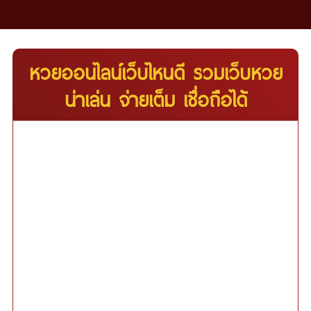
หวยออนไลน์เว็บไหนดี รวมเว็บหวย
น่าเล่น จ่ายเต็ม เชื่อถือได้