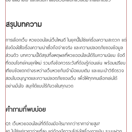
สรุปบทความ
การเลือกเว็บ
หวยออนไลน์เว็บไหนดี
ในยุคนี้ไม่ใช่แค่เรื่องความสะดวก แต่
ยังต้องใส่ใจเรื่องความน่าเชื่อถือจ่ายจริง และความปลอดภัยของข้อมูล
ส่วนตัว บทความนี้ได้สรุปทั้งเหตุผลที่หวยออนไลน์ได้รับความนิยม ข้อดี
ที่ตอบโจทย์คนยุคใหม่ รวมถึงข้อควรระวังที่ต้องรู้ก่อนเล่น พร้อมเปรียบ
เทียบข้อแตกต่างระหว่างเว็บหวยกับเจ้ามือแบบเดิม และแนะนำวิธีตรวจ
สอบใบอนุญาตและความปลอดภัยของเว็บ เพื่อให้ทุกคนเลือกเล่นได้
อย่างมั่นใจ สนุกได้แบบไร้กังวลในทุกงวด
คำถามที่พบบ่อย
Q1: เว็บหวยออนไลน์ที่ดีต้องมีอะไรมากกว่าราคาจ่ายสูง?
A1:
ไม่ใช่แค่ราคาจ่ายที่สูง แต่ต้องมีความโปร่งใสเรื่องการเงิน ระบบฝาก