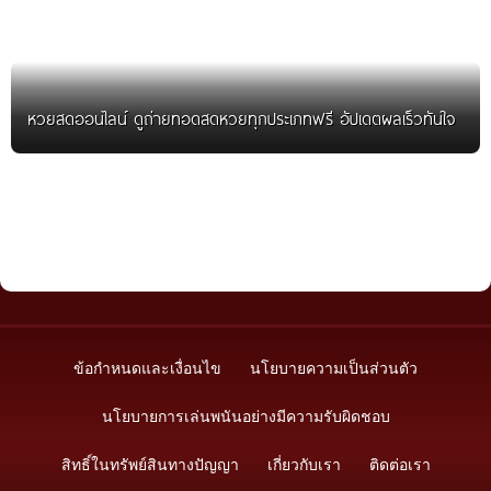
หวยสดออนไลน์ ดูถ่ายทอดสดหวยทุกประเภทฟรี อัปเดตผลเร็วทันใจ
ข้อกำหนดและเงื่อนไข
นโยบายความเป็นส่วนตัว
นโยบายการเล่นพนันอย่างมีความรับผิดชอบ
สิทธิ์ในทรัพย์สินทางปัญญา
เกี่ยวกับเรา
ติดต่อเรา