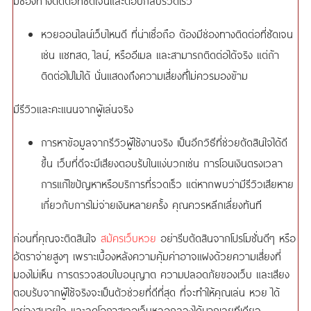
มีช่องทางติดต่อที่ชัดเจนและตอบกลับรวดเร็ว
หวยออนไลน์เว็บไหนดี
ที่น่าเชื่อถือ ต้องมีช่องทางติดต่อที่ชัดเจน
เช่น แชทสด, ไลน์, หรืออีเมล และสามารถติดต่อได้จริง แต่ถ้า
ติดต่อไปไม่ได้ นั่นแสดงถึงความเสี่ยงที่ไม่ควรมองข้าม
มีรีวิวและคะแนนจากผู้เล่นจริง
การหาข้อมูลจากรีวิวผู้ใช้งานจริง เป็นอีกวิธีที่ช่วยตัดสินใจได้ดี
ขึ้น เว็บที่ดีจะมีเสียงตอบรับในแง่บวกเช่น การโอนเงินตรงเวลา
การแก้ไขปัญหาหรือบริการที่รวดเร็ว แต่หากพบว่ามีรีวิวเสียหาย
เกี่ยวกับการไม่จ่ายเงินหลายครั้ง คุณควรหลีกเลี่ยงทันที
ก่อนที่คุณจะติดสินใจ
สมัครเว็บหวย
อย่ารีบตัดสินจากโปรโมชั่นดีๆ หรือ
อัตราจ่ายสูงๆ เพราะเบื้องหลังความคุ้มค่าอาจแฝงด้วยความเสี่ยงที่
มองไม่เห็น การตรวจสอบใบอนุญาต ความปลอดภัยของเว็บ และเสียง
ตอบรับจากผู้ใช้จริงจะเป็นตัวช่วยที่ดีที่สุด ที่จะทำให้คุณเล่น
หวย
ได้
อย่างสบายใจ และลดโอกาสเจอเว็บหลอกลวงได้มากเลยทีเดียว