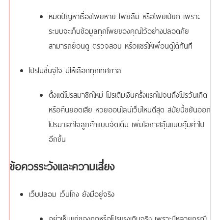
หมดปัญหาเรื่องโพยหาย โพยลืม หรือโพยเปียก เพราะ
ระบบจะเก็บข้อมูลทุกโพยของคุณไว้อย่างปลอดภัย
สามารถย้อนดู ตรวจสอบ หรือแชร์ให้เพื่อนดูได้ทันที
โปรโมชั่นจุใจ มีให้เลือกทุกเทศกาล
ตั้งแต่โปรสมาชิกใหม่ โปรเติมเงินครั้งแรกไปจนถึงโปรวันเกิด
หรือคืนยอดเสีย
หวยออนไลน์เว็บไหนดีสุด
สมัยนี้ขยันออก
โปรมาเอาใจลูกค้าแบบจัดเต็ม เพิ่มโอกาสลุ้นแบบคุ้มค่าไป
อีกขั้น
ข้อควรระวังและความเสี่ยง
เว็บปลอม เว็บโกง ยังมีอยู่จริง
อย่าเห็นแก่ของถูกหรือโปรแรงเกินจริง เพราะมีหลายกรณี