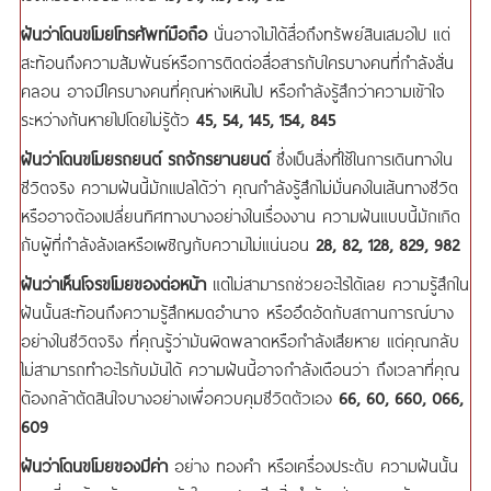
ฝันว่าโดนขโมยโทรศัพท์มือถือ
นั่นอาจไม่ได้สื่อถึงทรัพย์สินเสมอไป แต่
สะท้อนถึงความสัมพันธ์หรือการติดต่อสื่อสารกับใครบางคนที่กำลังสั่น
คลอน อาจมีใครบางคนที่คุณห่างเหินไป หรือกำลังรู้สึกว่าความเข้าใจ
ระหว่างกันหายไปโดยไม่รู้ตัว
45, 54, 145, 154, 845
ฝันว่าโดนขโมยรถยนต์ รถจักรยานยนต์
ซึ่งเป็นสิ่งที่ใช้ในการเดินทางใน
ชีวิตจริง ความฝันนี้มักแปลได้ว่า คุณกำลังรู้สึกไม่มั่นคงในเส้นทางชีวิต
หรืออาจต้องเปลี่ยนทิศทางบางอย่างในเรื่องงาน ความฝันแบบนี้มักเกิด
กับผู้ที่กำลังลังเลหรือเผชิญกับความไม่แน่นอน
28, 82, 128, 829, 982
ฝันว่าเห็นโจรขโมยของต่อหน้า
แต่ไม่สามารถช่วยอะไรได้เลย ความรู้สึกใน
ฝันนั้นสะท้อนถึงความรู้สึกหมดอำนาจ หรืออึดอัดกับสถานการณ์บาง
อย่างในชีวิตจริง ที่คุณรู้ว่ามันผิดพลาดหรือกำลังเสียหาย แต่คุณกลับ
ไม่สามารถทำอะไรกับมันได้ ความฝันนี้อาจกำลังเตือนว่า ถึงเวลาที่คุณ
ต้องกล้าตัดสินใจบางอย่างเพื่อควบคุมชีวิตตัวเอง
66, 60, 660, 066,
609
ฝันว่าโดนขโมยของมีค่า
อย่าง ทองคำ หรือเครื่องประดับ ความฝันนั้น