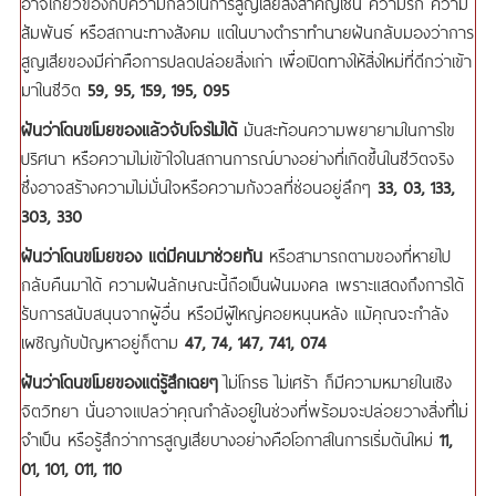
อาจเกี่ยวข้องกับความกลัวในการสูญเสียสิ่งสำคัญเช่น ความรัก ความ
สัมพันธ์ หรือสถานะทางสังคม แต่ในบางตำราทำนายฝันกลับมองว่าการ
สูญเสียของมีค่าคือการปลดปล่อยสิ่งเก่า เพื่อเปิดทางให้สิ่งใหม่ที่ดีกว่าเข้า
มาในชีวิต
59, 95, 159, 195, 095
ฝันว่าโดนขโมยของแล้วจับโจรไม่ได้
มันสะท้อนความพยายามในการไข
ปริศนา หรือความไม่เข้าใจในสถานการณ์บางอย่างที่เกิดขึ้นในชีวิตจริง
ซึ่งอาจสร้างความไม่มั่นใจหรือความกังวลที่ซ่อนอยู่ลึกๆ
33, 03, 133,
303, 330
ฝันว่าโดนขโมยของ แต่มีคนมาช่วยทัน
หรือสามารถตามของที่หายไป
กลับคืนมาได้ ความฝันลักษณะนี้ถือเป็นฝันมงคล เพราะแสดงถึงการได้
รับการสนับสนุนจากผู้อื่น หรือมีผู้ใหญ่คอยหนุนหลัง แม้คุณจะกำลัง
เผชิญกับปัญหาอยู่ก็ตาม
47, 74, 147, 741, 074
ฝันว่าโดนขโมยของแต่รู้สึกเฉยๆ
ไม่โกรธ ไม่เศร้า ก็มีความหมายในเชิง
จิตวิทยา นั่นอาจแปลว่าคุณกำลังอยู่ในช่วงที่พร้อมจะปล่อยวางสิ่งที่ไม่
จำเป็น หรือรู้สึกว่าการสูญเสียบางอย่างคือโอกาสในการเริ่มต้นใหม่
11,
01, 101, 011, 110