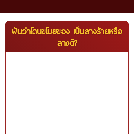
ฝันว่าโดนขโมยของ เป็นลางร้ายหรือ
ลางดี?