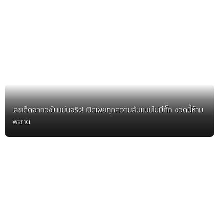
เลขเด็ดจากวงในแม่นจริง! เปิดเผยทุกความลับแบบไม่มีกั๊ก งวดนี้ห้าม
พลาด