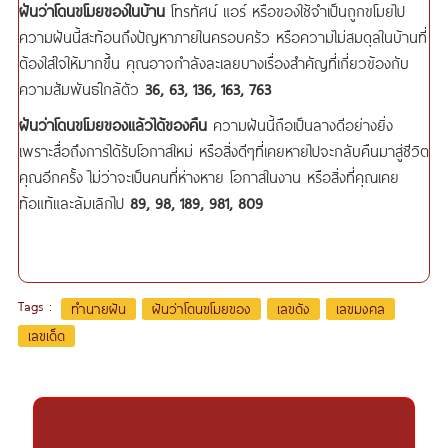
ฝันว่าโดนขโมยของในบ้าน
โทรทัศน์ แอร์ หรือของใช้จำเป็นถูกขโมยไป
ความฝันนี้สะท้อนถึงปัญหาภายในครอบครัว หรือความไม่สมดุลในบ้านที่
ต้องใส่ใจให้มากขึ้น คุณอาจกำลังละเลยบางเรื่องสำคัญที่เกี่ยวข้องกับ
ความสัมพันธ์ใกล้ตัว
36, 63, 136, 163, 763
ฝันว่าโดนขโมยของแล้วได้ของคืน
ความฝันนี้ถือเป็นลางดีอย่างยิ่ง
เพราะสื่อถึงการได้รับโอกาสใหม่ หรือสิ่งดีๆที่เคยหายไปจะกลับคืนมาสู่ชีวิต
คุณอีกครั้ง ไม่ว่าจะเป็นคนที่ห่างหาย โอกาสในงาน หรือสิ่งที่คุณเคย
ท้อแท้และล้มเลิกไป
89, 98, 189, 981, 809
Tags :
ทำนายฝัน
ฝันว่าโดนขโมยของ
เลขดัง
เลขมงคล
เลขเด็ด