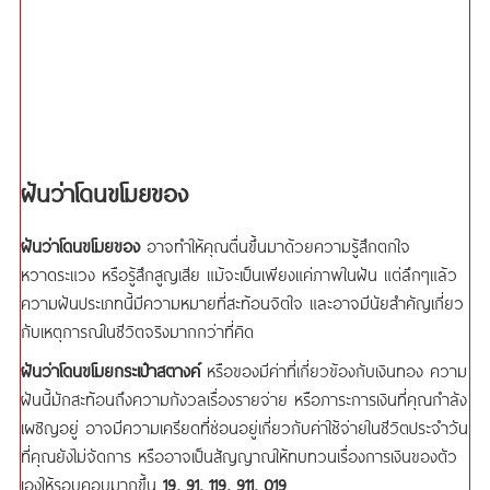
ฝันว่าโดนขโมยของ
ฝันว่าโดนขโมยของ
อาจทำให้คุณตื่นขึ้นมาด้วยความรู้สึกตกใจ
หวาดระแวง หรือรู้สึกสูญเสีย แม้จะเป็นเพียงแค่ภาพในฝัน แต่ลึกๆแล้ว
ความฝันประเภทนี้มีความหมายที่สะท้อนจิตใจ และอาจมีนัยสำคัญเกี่ยว
กับเหตุการณ์ในชีวิตจริงมากกว่าที่คิด
ฝันว่าโดนขโมยกระเป๋าสตางค์
หรือของมีค่าที่เกี่ยวข้องกับเงินทอง ความ
ฝันนี้มักสะท้อนถึงความกังวลเรื่องรายจ่าย หรือภาระการเงินที่คุณกำลัง
เผชิญอยู่ อาจมีความเครียดที่ซ่อนอยู่เกี่ยวกับค่าใช้จ่ายในชีวิตประจำวัน
ที่คุณยังไม่จัดการ หรืออาจเป็นสัญญาณให้ทบทวนเรื่องการเงินของตัว
เองให้รอบคอบมากขึ้น
19, 91, 119, 911, 019