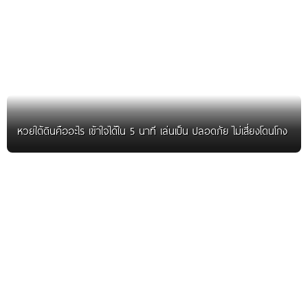
หวยใต้ดินคืออะไร เข้าใจได้ใน 5 นาที เล่นเป็น ปลอดภัย ไม่เสี่ยงโดนโกง